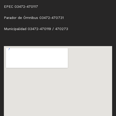
EPEC 03472-470117
Parador de Ómnibus 03472-470731
Municipalidad 03472-470119 / 470273