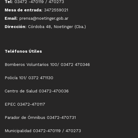
Tel
: 03472 -470119 / 470273
Mesa de entrada
: 3472559021
Email
: prensa@noetinger.gob.ar
Dirección
: Córdoba 48, Noetinger (Cba.)
Teléfonos Útiles
Bomberos Voluntarios 100/ 03472 470346
Policía 101/ 0372 471130
Centro de Salud 03472-470036
EPEC 03472-470117
Parador de Ómnibus 03472-470731
Municipalidad 03472-470119 / 470273