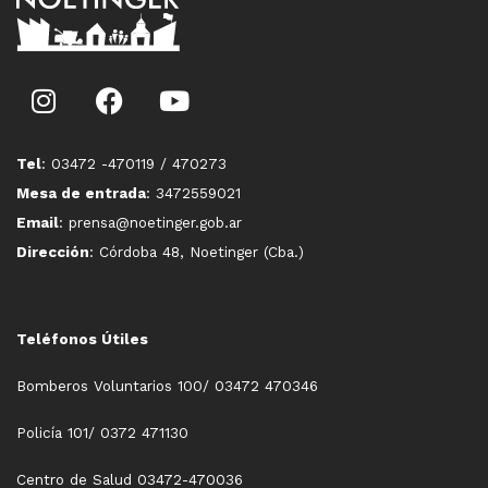
Tel
: 03472 -470119 / 470273
Mesa de entrada
: 3472559021
Email
: prensa@noetinger.gob.ar
Dirección
: Córdoba 48, Noetinger (Cba.)
Teléfonos Útiles
Bomberos Voluntarios 100/ 03472 470346
Policía 101/ 0372 471130
Centro de Salud 03472-470036