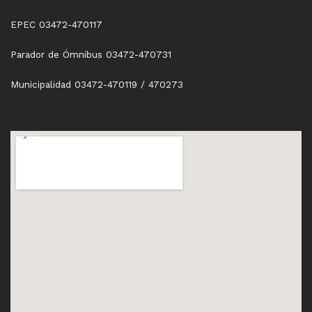
EPEC 03472-470117
Parador de Ómnibus 03472-470731
Municipalidad 03472-470119 / 470273