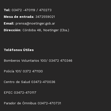
Tel
: 03472 -470119 / 470273
Mesa de entrada
: 3472559021
Email
: prensa@noetinger.gob.ar
Dirección
: Córdoba 48, Noetinger (Cba.)
Teléfonos Útiles
Bomberos Voluntarios 100/ 03472 470346
Policía 101/ 0372 471130
Centro de Salud 03472-470036
EPEC 03472-470117
Parador de Ómnibus 03472-470731