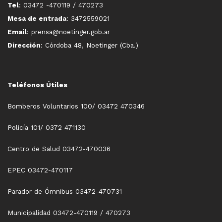
Tel
: 03472 -470119 / 470273
Mesa de entrada
: 3472559021
Email
: prensa@noetinger.gob.ar
Dirección
: Córdoba 48, Noetinger (Cba.)
Teléfonos Útiles
Bomberos Voluntarios 100/ 03472 470346
Policía 101/ 0372 471130
Centro de Salud 03472-470036
EPEC 03472-470117
Parador de Ómnibus 03472-470731
Municipalidad 03472-470119 / 470273