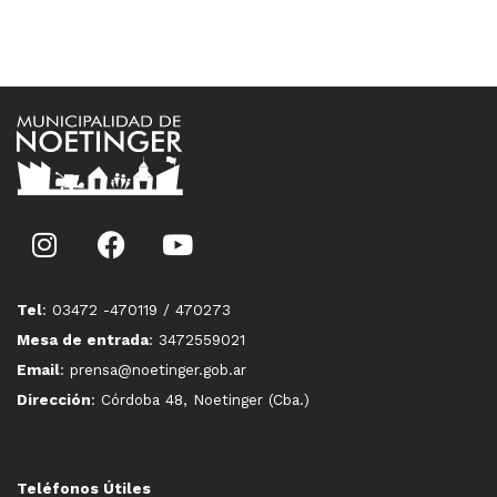
Tel
: 03472 -470119 / 470273
Mesa de entrada
: 3472559021
Email
: prensa@noetinger.gob.ar
Dirección
: Córdoba 48, Noetinger (Cba.)
Teléfonos Útiles