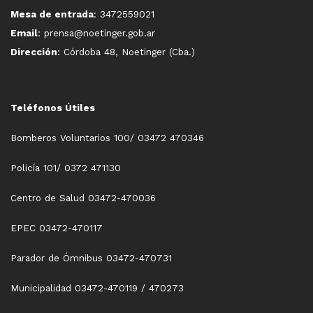
Mesa de entrada
: 3472559021
Email
: prensa@noetinger.gob.ar
Dirección
: Córdoba 48, Noetinger (Cba.)
Teléfonos Útiles
Bomberos Voluntarios 100/ 03472 470346
Policía 101/ 0372 471130
Centro de Salud 03472-470036
EPEC 03472-470117
Parador de Ómnibus 03472-470731
Municipalidad 03472-470119 / 470273