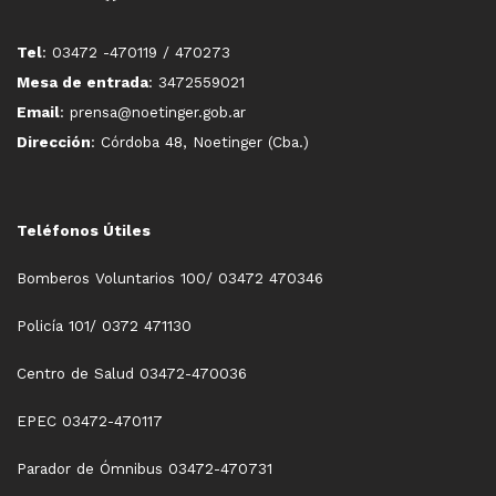
Tel
: 03472 -470119 / 470273
Mesa de entrada
: 3472559021
Email
: prensa@noetinger.gob.ar
Dirección
: Córdoba 48, Noetinger (Cba.)
Teléfonos Útiles
Bomberos Voluntarios 100/ 03472 470346
Policía 101/ 0372 471130
Centro de Salud 03472-470036
EPEC 03472-470117
Parador de Ómnibus 03472-470731