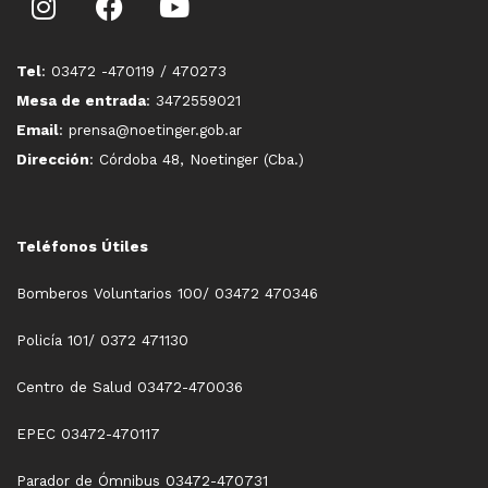
Tel
: 03472 -470119 / 470273
Mesa de entrada
: 3472559021
Email
: prensa@noetinger.gob.ar
Dirección
: Córdoba 48, Noetinger (Cba.)
Teléfonos Útiles
Bomberos Voluntarios 100/ 03472 470346
Policía 101/ 0372 471130
Centro de Salud 03472-470036
EPEC 03472-470117
Parador de Ómnibus 03472-470731