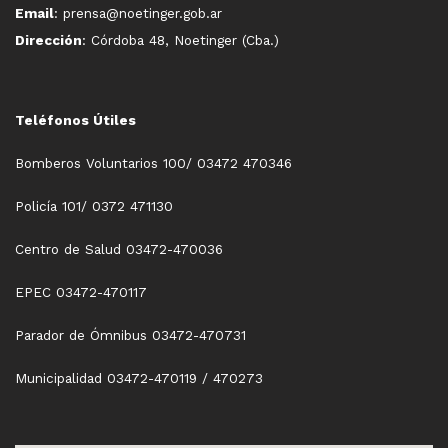
Email
: prensa@noetinger.gob.ar
Dirección
: Córdoba 48, Noetinger (Cba.)
Teléfonos Útiles
Bomberos Voluntarios 100/ 03472 470346
Policía 101/ 0372 471130
Centro de Salud 03472-470036
EPEC 03472-470117
Parador de Ómnibus 03472-470731
Municipalidad 03472-470119 / 470273