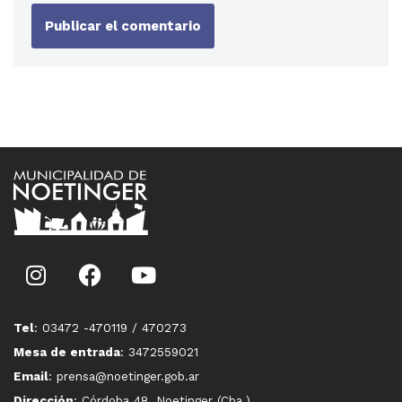
Tel
: 03472 -470119 / 470273
Mesa de entrada
: 3472559021
Email
: prensa@noetinger.gob.ar
Dirección
: Córdoba 48, Noetinger (Cba.)