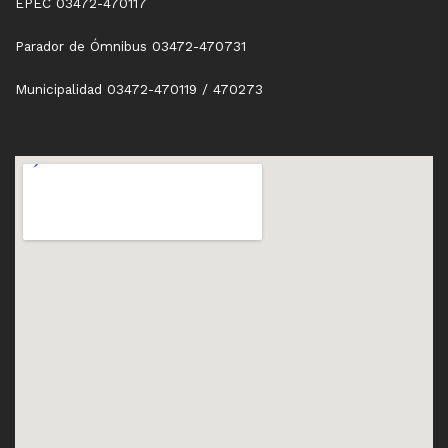
EPEC 03472-470117
Parador de Ómnibus 03472-470731
Municipalidad 03472-470119 / 470273