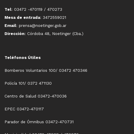
Tel
: 03472 -470119 / 470273
Mesa de entrada
: 3472559021
Email
: prensa@noetinger.gob.ar
Dirección
: Córdoba 48, Noetinger (Cba.)
Teléfonos Útiles
Bomberos Voluntarios 100/ 03472 470346
Policía 101/ 0372 471130
Centro de Salud 03472-470036
EPEC 03472-470117
Parador de Ómnibus 03472-470731