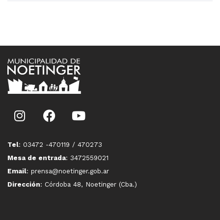
Tel
: 03472 -470119 / 470273
Mesa de entrada
: 3472559021
Email
: prensa@noetinger.gob.ar
Dirección
: Córdoba 48, Noetinger (Cba.)