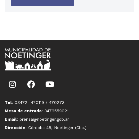
Tel
: 03472 -470119 / 470273
Mesa de entrada
: 3472559021
Email
: prensa@noetinger.gob.ar
Dirección
: Córdoba 48, Noetinger (Cba.)