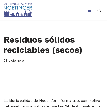
Saltar
al
contenido
Residuos sólidos
reciclables (secos)
23 diciembre
La Municipalidad de Noetinger informa que, con motivo
del asueto municipal, este
martes 24 de diciembre
no