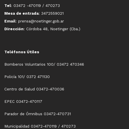
Tel
: 03472 -470119 / 470273
Mesa de entrada
: 3472559021
Email
: prensa@noetinger.gob.ar
Dirección
: Córdoba 48, Noetinger (Cba.)
Teléfonos Útiles
Bomberos Voluntarios 100/ 03472 470346
Policía 101/ 0372 471130
Centro de Salud 03472-470036
EPEC 03472-470117
Parador de Ómnibus 03472-470731
Municipalidad 03472-470119 / 470273