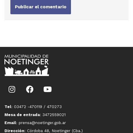
Tel
: 03472 -470119 / 470273
Mesa de entrada
: 3472559021
Email
: prensa@noetinger.gob.ar
Dirección
: Córdoba 48, Noetinger (Cba.)