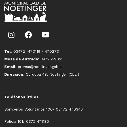
Tel
: 03472 -470119 / 470273
Mesa de entrada
: 3472559021
Email
: prensa@noetinger.gob.ar
Dirección
: Córdoba 48, Noetinger (Cba.)
Teléfonos Útiles
Bomberos Voluntarios 100/ 03472 470346
Policía 101/ 0372 471130