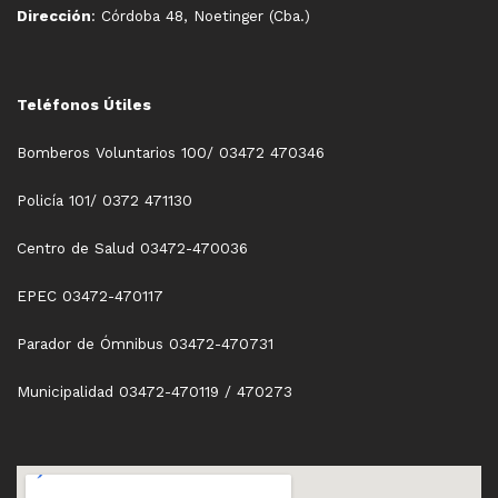
Dirección
: Córdoba 48, Noetinger (Cba.)
Teléfonos Útiles
Bomberos Voluntarios 100/ 03472 470346
Policía 101/ 0372 471130
Centro de Salud 03472-470036
EPEC 03472-470117
Parador de Ómnibus 03472-470731
Municipalidad 03472-470119 / 470273