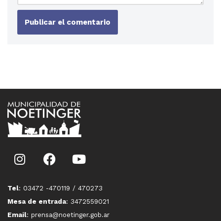
Tel
: 03472 -470119 / 470273
Mesa de entrada
: 3472559021
Email
: prensa@noetinger.gob.ar