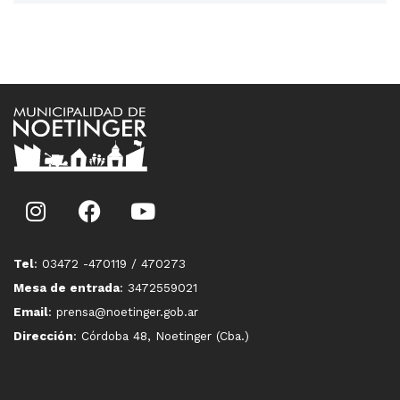
Tel
: 03472 -470119 / 470273
Mesa de entrada
: 3472559021
Email
: prensa@noetinger.gob.ar
Dirección
: Córdoba 48, Noetinger (Cba.)