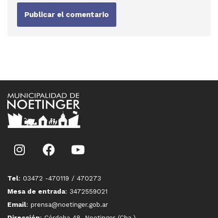
Tel
: 03472 -470119 / 470273
Mesa de entrada
: 3472559021
Email
: prensa@noetinger.gob.ar
Dirección
: Córdoba 48, Noetinger (Cba.)