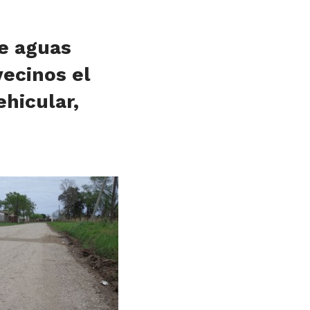
de aguas
vecinos el
ehicular,