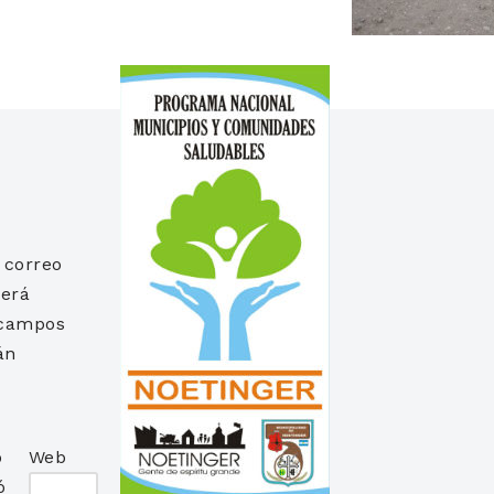
 correo
será
 campos
án
*
o
Web
ó