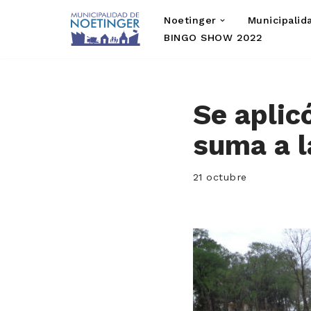
Noetinger
Municipalid
Saltar
BINGO SHOW 2022
al
contenido
Se aplic
suma a l
21 octubre