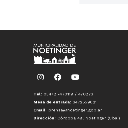
Tel
: 03472 -470119 / 470273
Mesa de entrada
: 3472559021
Email
: prensa@noetinger.gob.ar
Dirección
: Córdoba 48, Noetinger (Cba.)