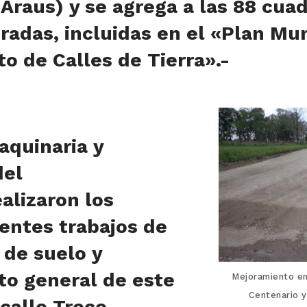
 Araus) y se agrega a las 88 cua
radas, incluidas en el «Plan Mun
o de Calles de Tierra».-
aquinaria y
del
alizaron los
entes trabajos de
 de suelo y
o general de este
Mejoramiento en 
Centenario y
calle Trece.-