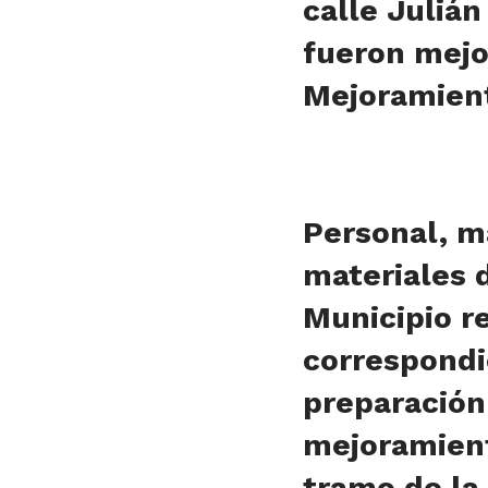
calle Julián
fueron mejo
Mejoramient
Personal, m
materiales 
Municipio re
correspondi
preparación
mejoramient
tramo de la 