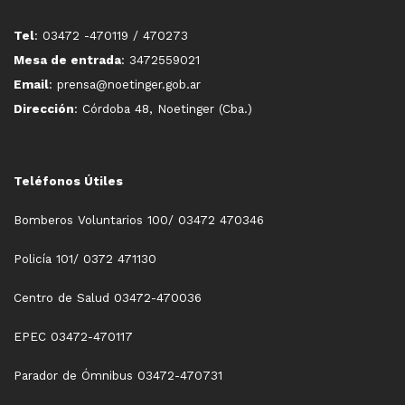
Tel
: 03472 -470119 / 470273
Mesa de entrada
: 3472559021
Email
: prensa@noetinger.gob.ar
Dirección
: Córdoba 48, Noetinger (Cba.)
Teléfonos Útiles
Bomberos Voluntarios 100/ 03472 470346
Policía 101/ 0372 471130
Centro de Salud 03472-470036
EPEC 03472-470117
Parador de Ómnibus 03472-470731