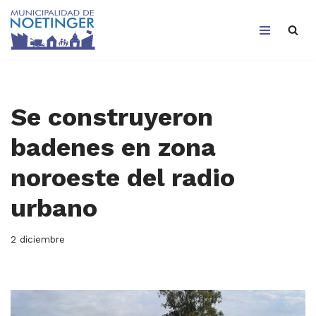
Saltar
al
contenido
Se construyeron
badenes en zona
noroeste del radio
urbano
2 diciembre