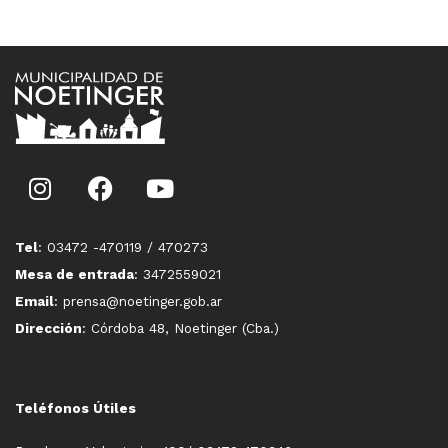
Tel
: 03472 -470119 / 470273
Mesa de entrada
: 3472559021
Email
: prensa@noetinger.gob.ar
Dirección
: Córdoba 48, Noetinger (Cba.)
Teléfonos Útiles