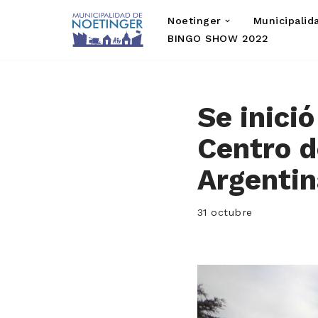
Noetinger
Municipalid
Saltar
BINGO SHOW 2022
al
contenido
Se inici
Centro d
Argenti
31 octubre