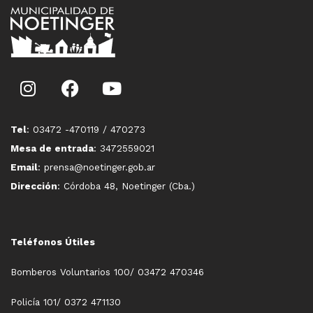
Tel
: 03472 -470119 / 470273
Mesa de entrada
: 3472559021
Email
: prensa@noetinger.gob.ar
Dirección
: Córdoba 48, Noetinger (Cba.)
Teléfonos Útiles
Bomberos Voluntarios 100/ 03472 470346
Policía 101/ 0372 471130