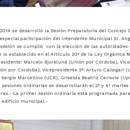
2014 se desarrolló la Sesión Preparatoria del Concejo 
pecial participación del Intendente Municipal Sr. An
 sesión se cumplió con la elección de las autoridades
e lo establecido en el Artículo 20º de la Ley Orgánica 
Presidente: Marcelo Bjorklund (Unión por Córdoba), Vic
ón por Córdoba); Vicepresidente 2º: Arturo Callegari (
Sergio Marcellino (UCR), Griselda Beatriz Cerisole (Up
e sesiones ordinarias se desarrollarán el 2º y 4º marte
horas.- La primer sesión ordinaria está programada para
 edificio municipal.-