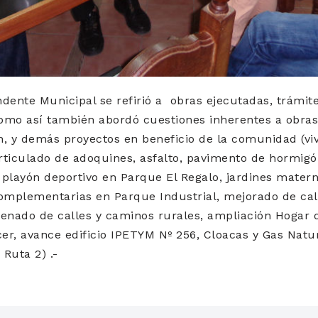
endente Municipal se refirió a obras ejecutadas, trámit
como así también abordó cuestiones inherentes a obras
, y demás proyectos en beneficio de la comunidad (vi
rticulado de adoquines, asfalto, pavimento de hormig
, playón deportivo en Parque El Regalo, jardines matern
omplementarias en Parque Industrial, mejorado de call
renado de calles y caminos rurales, ampliación Hogar 
cer, avance edificio IPETYM Nº 256, Cloacas y Gas Natur
Ruta 2) .-