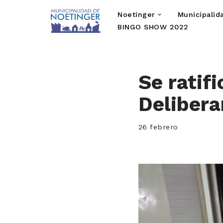
Noetinger
Municipalid
Saltar
BINGO SHOW 2022
al
contenido
Se ratif
Delibera
26 febrero