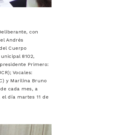
Deliberante, con
gel Andrés
 del Cuerpo
Municipal 8102,
epresidente Primero:
UCR); Vocales:
C) y Marilina Bruno
s de cada mes, a
 el día martes 11 de