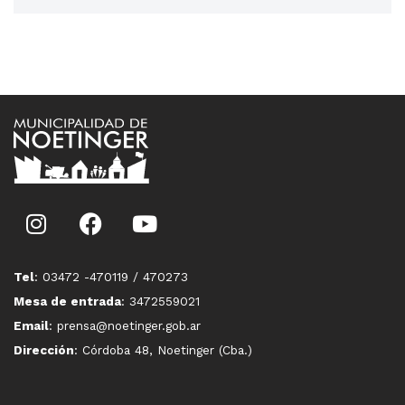
Tel
: 03472 -470119 / 470273
Mesa de entrada
: 3472559021
Email
: prensa@noetinger.gob.ar
Dirección
: Córdoba 48, Noetinger (Cba.)