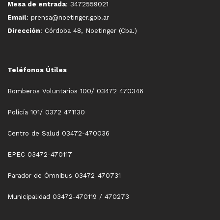
Mesa de entrada
: 3472559021
Email
: prensa@noetinger.gob.ar
Dirección
: Córdoba 48, Noetinger (Cba.)
Teléfonos Útiles
Bomberos Voluntarios 100/ 03472 470346
Policía 101/ 0372 471130
Centro de Salud 03472-470036
EPEC 03472-470117
Parador de Ómnibus 03472-470731
Municipalidad 03472-470119 / 470273