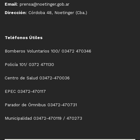
Email
: prensa@noetinger.gob.ar
Dirección
: Córdoba 48, Noetinger (Cba.)
Teléfonos Útiles
Bomberos Voluntarios 100/ 03472 470346
Policía 101/ 0372 471130
Centro de Salud 03472-470036
EPEC 03472-470117
Parador de Ómnibus 03472-470731
Municipalidad 03472-470119 / 470273