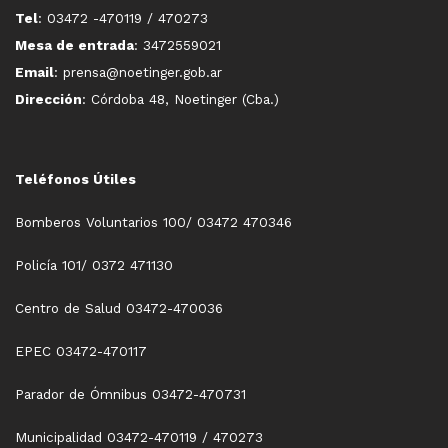
Tel
: 03472 -470119 / 470273
Mesa de entrada
: 3472559021
Email
: prensa@noetinger.gob.ar
Dirección
: Córdoba 48, Noetinger (Cba.)
Teléfonos Útiles
Bomberos Voluntarios 100/ 03472 470346
Policía 101/ 0372 471130
Centro de Salud 03472-470036
EPEC 03472-470117
Parador de Ómnibus 03472-470731
Municipalidad 03472-470119 / 470273