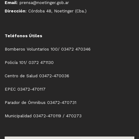
Email
: prensa@noetinger.gob.ar
Dirección
: Córdoba 48, Noetinger (Cba.)
Teléfonos Útiles
Bomberos Voluntarios 100/ 03472 470346
Policía 101/ 0372 471130
Centro de Salud 03472-470036
EPEC 03472-470117
Parador de Ómnibus 03472-470731
Municipalidad 03472-470119 / 470273