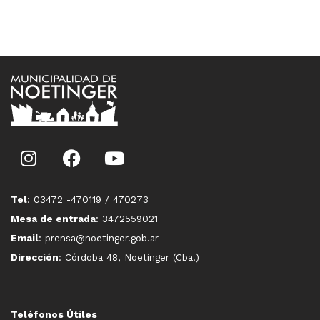
Tel
: 03472 -470119 / 470273
Mesa de entrada
: 3472559021
Email
: prensa@noetinger.gob.ar
Dirección
: Córdoba 48, Noetinger (Cba.)
Teléfonos Útiles