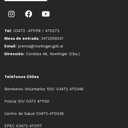
Tel
: 03472 -470119 / 470273
Mesa de entrada
: 3472559021
Email
: prensa@noetinger.gob.ar
Dirección
: Córdoba 48, Noetinger (Cba.)
Teléfonos Útiles
Bomberos Voluntarios 100/ 03472 470346
Policía 101/ 0372 471130
Centro de Salud 03472-470036
EPEC 03472-470117