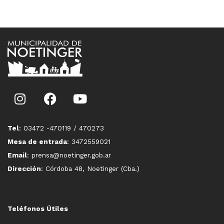
Tel
: 03472 -470119 / 470273
Mesa de entrada
: 3472559021
Email
: prensa@noetinger.gob.ar
Dirección
: Córdoba 48, Noetinger (Cba.)
Teléfonos Útiles