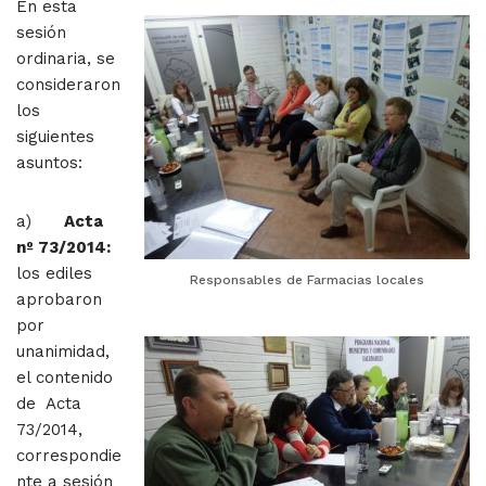
En esta
sesión
ordinaria, se
consideraron
los
siguientes
asuntos:
a)
Acta
nº 73/2014:
los ediles
Responsables de Farmacias locales
aprobaron
por
unanimidad,
el contenido
de Acta
73/2014,
correspondie
nte a sesión