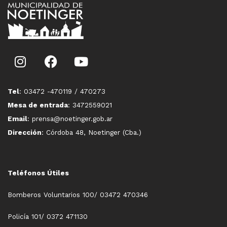
Tel
: 03472 -470119 / 470273
Mesa de entrada
: 3472559021
Email
: prensa@noetinger.gob.ar
Dirección
: Córdoba 48, Noetinger (Cba.)
Teléfonos Útiles
Bomberos Voluntarios 100/ 03472 470346
Policía 101/ 0372 471130