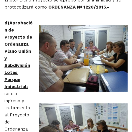
protocolizará como
ORDENANZA Nº 1220/2015.-
d)Aprobació
n de
Proyecto de
Ordenanza
Plano Unión
y
Subdivisión
Lotes
Parque
Industrial:
se dio
ingreso y
tratamiento
al Proyecto
de
Ordenanza