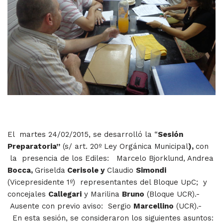
El martes 24/02/2015, se desarrolló la “
Sesión
Preparatoria”
(s/ art. 20º Ley Orgánica Municipal
),
con
la presencia de los Ediles: Marcelo Bjorklund, Andrea
Bocca,
Griselda
Cerisole y
Claudio
Simondi
(Vicepresidente 1º) representantes del Bloque UpC; y
concejales
Callegari
y Marilina
Bruno
(Bloque UCR).-
Ausente con previo aviso: Sergio
Marcellino
(UCR).-
En esta sesión, se consideraron los siguientes asuntos: