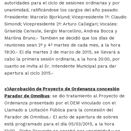
autoridades para el ciclo de sesiones ordinarias y por
unanimidad, ratificándose los cargos del año pasado:
Presidente: Marcelo Bjorklund; Vicepresidente 1º: Claudio
Simondi; Vicepresidente 2º: Arturo Callegari; Vocales:
Griselda Cerisole, Sergio Marcellino, Andrea Bocca y
Marilina Bruno.- Tambien se decidió que los días de
reuniones sean 2º y 4º martes de cada mes, a la hora
19:30.- El día martes 3 de marzo de 2015, se llevará a
cabo la primera sesión ordinaria, a la hora 20:00, por
cuanto se invita al Sr. Intendente Municipal para dar
apertura al ciclo 2015.-
c)Aprobación de Proyecto de Ordenanza concesión
Parador de Omnibus
: se dio tratamiento al Proyecto de
Ordenanza presentado por el DEM vinculado con el
Llamado a Licitación Pública para la concesión del
Parador de Omnibus.- El acto de apertura de sobres
está programado para el día 05/03/2015, a la hora
12:00.- Dicho Proyecto se aprobó por unanimidad y se