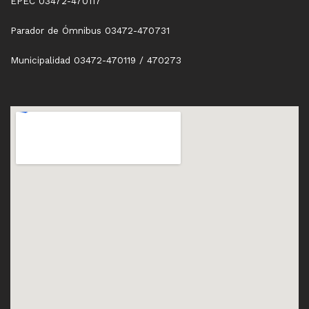
EPEC 03472-470117
Parador de Ómnibus 03472-470731
Municipalidad 03472-470119 / 470273