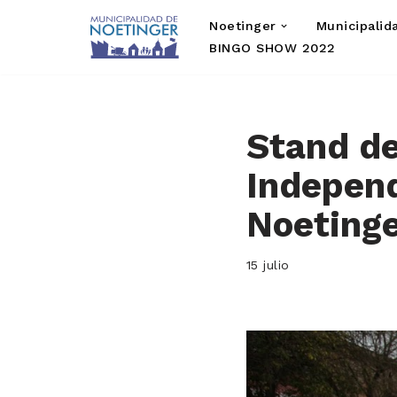
Noetinger
Municipalid
Saltar
BINGO SHOW 2022
al
contenido
Stand de
Indepen
Noeting
15 julio