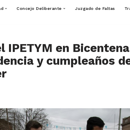
ad
Concejo Deliberante
Juzgado de Faltas
Tr
l IPETYM en Bicentenar
dencia y cumpleaños d
er