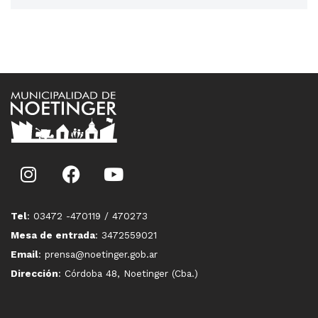
Tel
: 03472 -470119 / 470273
Mesa de entrada
: 3472559021
Email
: prensa@noetinger.gob.ar
Dirección
: Córdoba 48, Noetinger (Cba.)