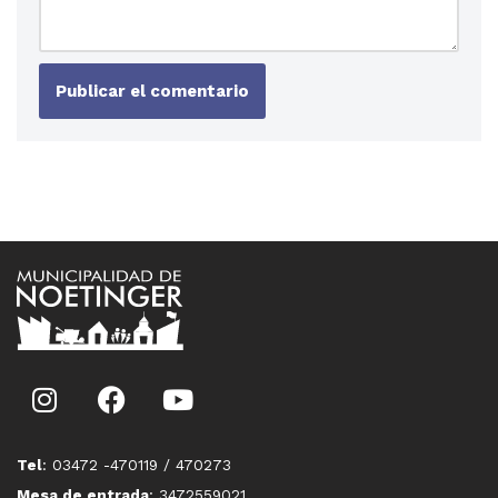
Tel
: 03472 -470119 / 470273
Mesa de entrada
: 3472559021