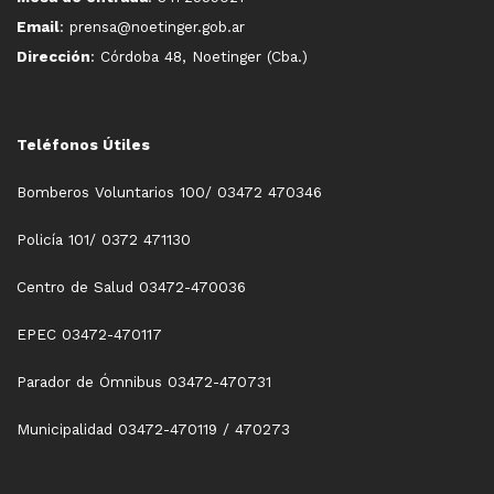
Email
: prensa@noetinger.gob.ar
Dirección
: Córdoba 48, Noetinger (Cba.)
Teléfonos Útiles
Bomberos Voluntarios 100/ 03472 470346
Policía 101/ 0372 471130
Centro de Salud 03472-470036
EPEC 03472-470117
Parador de Ómnibus 03472-470731
Municipalidad 03472-470119 / 470273