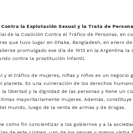
 Contra la Explotación Sexual y la Trata de Person
al de la Coalición Contra el Tráfico de Personas, en c
es que tuvo lugar en Dhaka, Bangladesh, en enero de 1
aberse promulgado ese día de 1913 en la Argentina la 
ndo contra la prostitución infantil.
l y el tráfico de mujeres, niñas y niños es un negocio 
el planeta. Es una vulneración de los derechos human
d, la libertad y la dignidad de las personas y tiene un
íctimas mayoritariamente mujeres. Además, constituye 
 del mundo, luego de la venta de armas y de drogas.
e como fin concientizar a los gobiernos y a la sociedad
as de este crimen, uno de los peores y menos vistos f