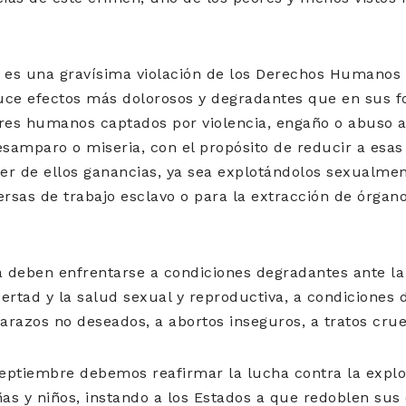
s es una gravísima violación de los Derechos Humanos 
uce efectos más dolorosos y degradantes que en sus fo
res humanos captados por violencia, engaño o abuso a
esamparo o miseria, con el propósito de reducir a esas
r de ellos ganancias, ya sea explotándolos sexualment
ersas de trabajo esclavo o para la extracción de órgan
a deben enfrentarse a condiciones degradantes ante l
ertad y la salud sexual y reproductiva, a condiciones d
arazos no deseados, a abortos inseguros, a tratos cru
septiembre debemos reafirmar la lucha contra la explo
ñas y niños, instando a los Estados a que redoblen sus