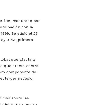
as
fue instaurado por
oordinación con la
999. Se eligió el 23
Ley 9143, primera
global que afecta a
os que atenta contra
 claro componente de
el tercer negocio
 civil sobre las
lagelos, de nuestro