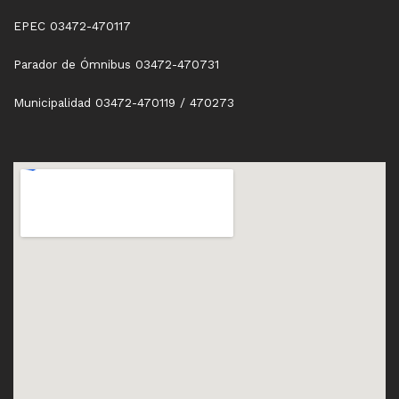
EPEC 03472-470117
Parador de Ómnibus 03472-470731
Municipalidad 03472-470119 / 470273