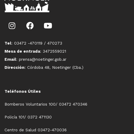
Tel
: 03472 -470119 / 470273
Mesa de entrada
: 3472559021
Email
: prensa@noetinger.gob.ar
Dirección
: Córdoba 48, Noetinger (Cba.)
Teléfonos Útiles
Bomberos Voluntarios 100/ 03472 470346
Policía 101/ 0372 471130
Centro de Salud 03472-470036