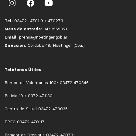
Tel
: 03472 -470119 / 470273
Mesa de entrada
: 3472559021
Email
: prensa@noetinger.gob.ar
Dirección
: Córdoba 48, Noetinger (Cba.)
Teléfonos Útiles
Bomberos Voluntarios 100/ 03472 470346
Policía 101/ 0372 471130
Centro de Salud 03472-470036
EPEC 03472-470117
Parador de Ómnibus 03472-470731