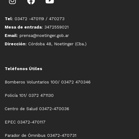
Tel
: 03472 -470119 / 470273
Mesa de entrada
: 3472559021
Email
: prensa@noetinger.gob.ar
Dirección
: Córdoba 48, Noetinger (Cba.)
Teléfonos Útiles
Bomberos Voluntarios 100/ 03472 470346
Policía 101/ 0372 471130
Centro de Salud 03472-470036
EPEC 03472-470117
Parador de Ómnibus 03472-470731