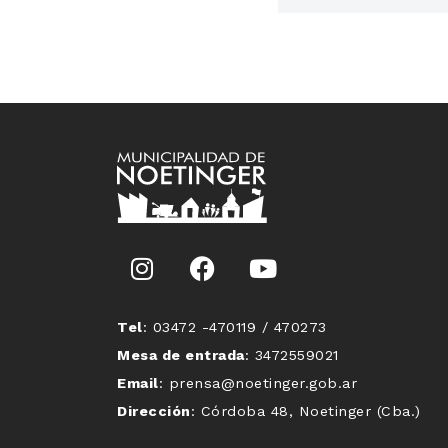
Tel
: 03472 -470119 / 470273
Mesa de entrada
: 3472559021
Email
: prensa@noetinger.gob.ar
Dirección
: Córdoba 48, Noetinger (Cba.)